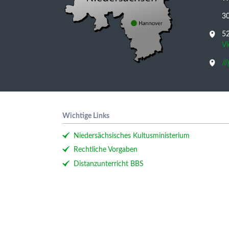
3
52
V
//
Wichtige Links
Niedersächsisches Kultusministerium
Rechtliche Vorgaben
Distanzunterricht BBS