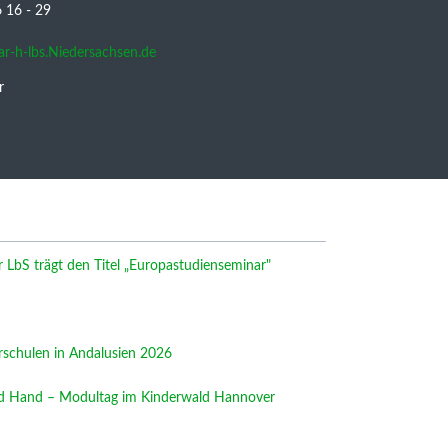
16 - 29
nar-h-lbs.Niedersachsen.de
r
LbS trägt den Titel „Europastudienseminar"
rschulen in Andalusien 2026
nd Hand – Modultag im Kinderwald Hannover