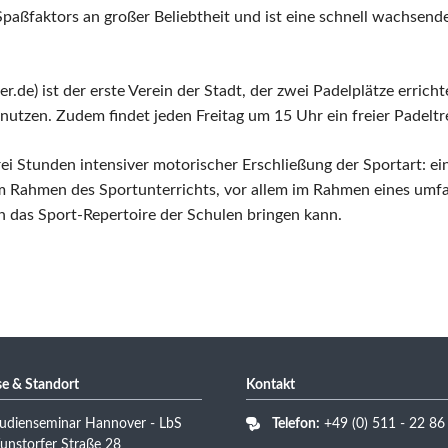
 Spaßfaktors an großer Beliebtheit und ist eine schnell wachsen
e) ist der erste Verein der Stadt, der zwei Padelplätze errichte
nutzen. Zudem findet jeden Freitag um 15 Uhr ein freier Padeltre
ei Stunden intensiver motorischer Erschließung der Sportart: e
 im Rahmen des Sportunterrichts, vor allem im Rahmen eines umf
 das Sport-Repertoire der Schulen bringen kann.
e & Standort
Kontakt
udienseminar Hannover - LbS
Telefon:
+49 (0) 511 - 22 86
nstorfer Straße 28