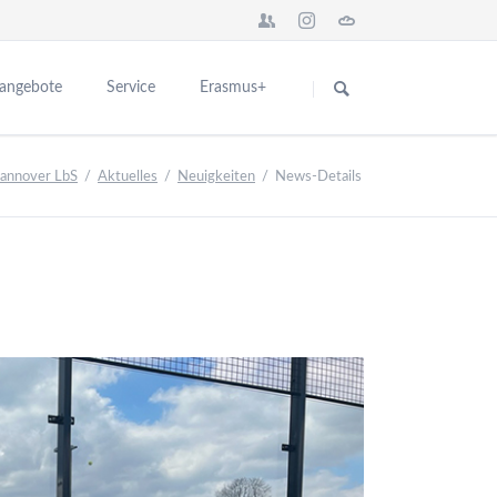
Navigation
überspringen
sangebote
Service
Erasmus+
Das Seminar in Europa
für Interessenten
Hannover LbS
Aktuelles
Neuigkeiten
News-Details
n
Network BBS Europe
für Ausbildungsschulen
nstaltungen
Europa News
Kontakt
ng
Abgeschlossene Erasmus+ Projekte
schulen
Partner für Europa
er Ausbildung
Teilnehmerberichte
ikationen
Introduction City and College