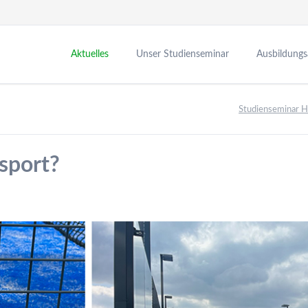
Aktuelles
Unser Studienseminar
Ausbildung
Neuigkeiten
Leitung
Leitbild
Studienseminar 
Termine
Verwaltung
Seminarzeite
Fachleitungen
Seminarvera
sport?
Bibliothek
Medienbildu
Personalrat
Ausbildungs
Vertrauensfachleitungen
Partner in d
Förderverein
Zusatzqualif