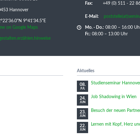
Fax:
+49 (0) 511 - 22 86 
0453 Hannover
E-Mail:
poststelle(at)semi
°22'36.0"N 9°41'34.5"E
iew on Google Maps
Mo. - Do.:
08:00 – 16:00 Uh
Fr.:
08:00 – 13:00 Uhr
/gestalten.erzählen.hinweise
Aktuelles
Studienseminar Hannover 
08.
JUL
Job Shadowing in Wien
24.
JUN
Besuch der neuen Partne
23.
JUN
Lernen mit Kopf, Herz u
22.
JUN