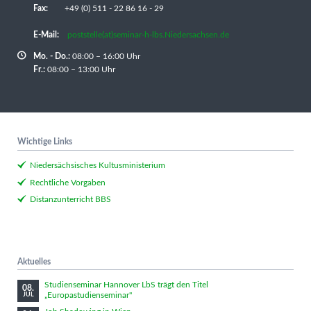
Fax:
+49 (0) 511 - 22 86 16 - 29
E-Mail:
poststelle(at)seminar-h-lbs.Niedersachsen.de
Mo. - Do.:
08:00 – 16:00 Uhr
Fr.:
08:00 – 13:00 Uhr
Wichtige Links
Niedersächsisches Kultusministerium
Rechtliche Vorgaben
Distanzunterricht BBS
Aktuelles
Studienseminar Hannover LbS trägt den Titel
08.
„Europastudienseminar"
JUL