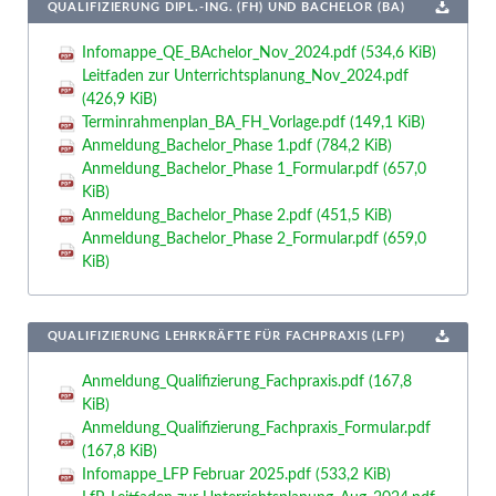
QUALIFIZIERUNG DIPL.-ING. (FH) UND BACHELOR (BA)
Infomappe_QE_BAchelor_Nov_2024.pdf
(534,6 KiB)
Leitfaden zur Unterrichtsplanung_Nov_2024.pdf
(426,9 KiB)
Terminrahmenplan_BA_FH_Vorlage.pdf
(149,1 KiB)
Anmeldung_Bachelor_Phase 1.pdf
(784,2 KiB)
Anmeldung_Bachelor_Phase 1_Formular.pdf
(657,0
KiB)
Anmeldung_Bachelor_Phase 2.pdf
(451,5 KiB)
Anmeldung_Bachelor_Phase 2_Formular.pdf
(659,0
KiB)
QUALIFIZIERUNG LEHRKRÄFTE FÜR FACHPRAXIS (LFP)
Anmeldung_Qualifizierung_Fachpraxis.pdf
(167,8
KiB)
Anmeldung_Qualifizierung_Fachpraxis_Formular.pdf
(167,8 KiB)
Infomappe_LFP Februar 2025.pdf
(533,2 KiB)