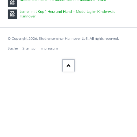
23.
JUN
Lernen mit Kopf, Herz und Hand – Modultag im Kinderwald
22.
Hannover
JUN
© Copyright 2026. Studienseminar Hannover LbS. All rights reserved.
Navigation
Suche
Sitemap
Impressum
überspringen