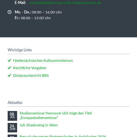
E-Mail:
poststelle(at)seminar-h-lbs.Niedersachsen.de
Mo. - Do.:
08:00 – 16:00 Uhr
Fr.:
08:00 – 13:00 Uhr
Wichtige Links
Niedersächsisches Kultusministerium
Rechtliche Vorgaben
Distanzunterricht BBS
Aktuelles
Studienseminar Hannover LbS trägt den Titel
08.
„Europastudienseminar"
JUL
Job Shadowing in Wien
24.
JUN
Besuch der neuen Partnerschulen in Andalusien 2026