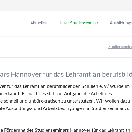
Aktuelles
Unser Studienseminar
Ausbildung
Neuigkeiten
Leitung
Leitbild
Studiensemin
Termine
Verwaltung
Seminarzeite
Fachleitungen
Seminarvera
Bibliothek
Medienbildu
ars Hannover für das Lehramt an berufsbild
Personalrat
Ausbildungs
er für das Lehramt an berufsbildenden Schulen e. V.“ wurde im
Vertrauensfachleitungen
Partner in d
nerkannt. Er macht es sich zur Aufgabe, die Arbeit des
Zusatzqualif
e schnell und unbürokratisch zu unterstützen. Wir wollen dazu
male Ausbildungs- und Arbeitsbedingungen im Studienseminar zu
ielle Förderung des Studienseminars Hannover für das Lehramt an