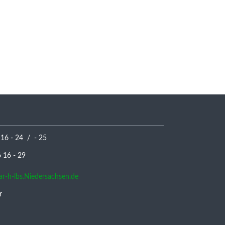
 16 - 24 / - 25
16 - 29
nar-h-lbs.Niedersachsen.de
r