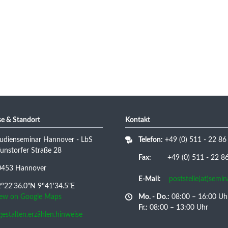
e & Standort
Kontakt
udienseminar Hannover - LbS
Telefon:
+49 (0) 511 - 22 86
nstorfer Straße 28
Fax:
+49 (0) 511 - 22 86 
0453 Hannover
E-Mail:
poststelle(at)semi
°22'36.0"N 9°41'34.5"E
iew on Google Maps
Mo. - Do.:
08:00 – 16:00 Uh
Fr.:
08:00 – 13:00 Uhr
/gestalten.erzählen.hinweise