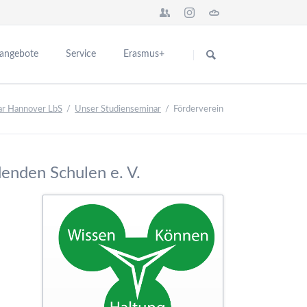
Navigation
überspringen
sangebote
Service
Erasmus+
Das Seminar in Europa
für Interessenten
ar Hannover LbS
Unser Studienseminar
Förderverein
n
Network BBS Europe
für Ausbildungsschulen
nstaltungen
Europa News
Kontakt
ng
Abgeschlossene Erasmus+ Projekte
enden Schulen e. V.
schulen
Partner für Europa
er Ausbildung
Teilnehmerberichte
ikationen
Introduction City and College