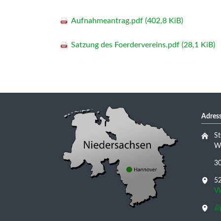
Aufnahmeantrag.pdf
(402,8 KiB)
Satzung des Foerdervereins.pdf
(28,1 KiB)
Adress
St
Wu
3
52
V
//